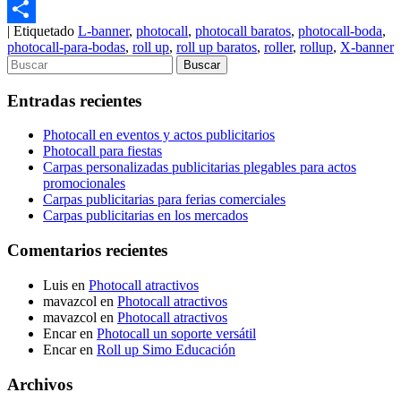
Email
|
Etiquetado
L-banner
,
photocall
,
photocall baratos
,
photocall-boda
,
Compartir
photocall-para-bodas
,
roll up
,
roll up baratos
,
roller
,
rollup
,
X-banner
Entradas recientes
Photocall en eventos y actos publicitarios
Photocall para fiestas
Carpas personalizadas publicitarias plegables para actos
promocionales
Carpas publicitarias para ferias comerciales
Carpas publicitarias en los mercados
Comentarios recientes
Luis
en
Photocall atractivos
mavazcol
en
Photocall atractivos
mavazcol
en
Photocall atractivos
Encar
en
Photocall un soporte versátil
Encar
en
Roll up Simo Educación
Archivos