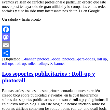
eventos ya sean de carácter profesional o particular, espero que este
nuevo post te haya sido de gran utilidad y lo compartas en tus redes
sociales y si te ha sido muy interesante nos de un 1+ en Google +
Un saludo y hasta pronto
Facebook
Mastodon
Email
|
Etiquetado
L-banner
,
photocall-boda
,
photocall-para-bodas
,
roll up
,
Compartir
roll ups
,
roll-up
,
roller
,
rollups
,
X-banner
Los soportes publicitarios : Roll-up y
photocall
Buenas tardes, esta es nuestra primera entrada en nuestro recién
creado blog sobre publicidad y eventos, en la cual hablaremos
sobres dos soportes publicitarios como son el
roll-up
y el
photocall
en nuestro nuevo blog. Con este blog que hemos iniciado sobre los
soportes gráficos como son los rollup, roller, roll-up, photocall-boda,