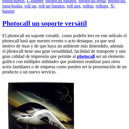
publicitarios
,
L-banner
,
photocall baratos
,
photocall-boda
,
photocall-
para-bodas
,
roll up
,
roll up baratos
,
roll ups
,
rollup
,
rollups
,
X-
banner
Photocall un soporte versátil
El photocall un soporte versátil, como podréis leer en este artículo el
photocall hará que nuestro evento o acto destaque, ya que será
motivo de risas y de que haya un ambiente más distendido, además
el photocall tiene una gran versatilidad, facilidad de transporte y una
gran calidad de impresión que permite al
photocall
ser un elemento
gráfico con múltiples utilidades que podemos reutilizar para otros
actos familiares o de empresa como pueden ser la presentación de un
producto o un nuevo servicio.