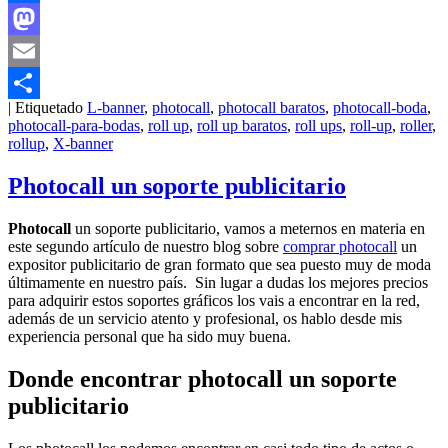
Facebook
Mastodon
Email
|
Etiquetado
L-banner
,
photocall
,
photocall baratos
,
photocall-boda
,
Compartir
photocall-para-bodas
,
roll up
,
roll up baratos
,
roll ups
,
roll-up
,
roller
,
rollup
,
X-banner
Photocall un soporte publicitario
Photocall
un soporte publicitario, vamos a meternos en materia en
este segundo artículo de nuestro blog sobre
comprar photocall
un
expositor publicitario de gran formato que sea puesto muy de moda
últimamente en nuestro país. Sin lugar a dudas los mejores precios
para adquirir estos soportes gráficos los vais a encontrar en la red,
además de un servicio atento y profesional, os hablo desde mis
experiencia personal que ha sido muy buena.
Donde encontrar photocall un soporte
publicitario