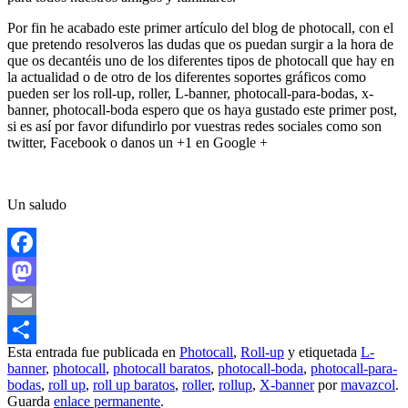
Por fin he acabado este primer artículo del blog de photocall, con el
que pretendo resolveros las dudas que os puedan surgir a la hora de
que os decantéis uno de los diferentes tipos de photocall que hay en
la actualidad o de otro de los diferentes soportes gráficos como
pueden ser los roll-up, roller, L-banner, photocall-para-bodas, x-
banner, photocall-boda espero que os haya gustado este primer post,
si es así por favor difundirlo por vuestras redes sociales como son
twitter, Facebook o danos un +1 en Google +
Un saludo
Facebook
Mastodon
Email
Esta entrada fue publicada en
Photocall
,
Roll-up
y etiquetada
L-
Compartir
banner
,
photocall
,
photocall baratos
,
photocall-boda
,
photocall-para-
bodas
,
roll up
,
roll up baratos
,
roller
,
rollup
,
X-banner
por
mavazcol
.
Guarda
enlace permanente
.