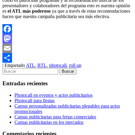
como es patrocinar programas y la recomendación directa de los
presentadores y colaboradores del programa esto es nuestra opinión
es
el ATL más poderoso
ya que a través de estas recomendaciones
hacen que nuestra campaña publicitaria sea más efectiva.
Facebook
Mastodon
Email
|
Etiquetado
ATL
,
BTL
,
photocall
,
roll up
Compartir
Entradas recientes
Photocall en eventos y actos publicitarios
Photocall para fiestas
Carpas personalizadas publicitarias plegables para actos
promocionales
Carpas publicitarias para ferias comerciales
Carpas publicitarias en los mercados
Comentarios recientes