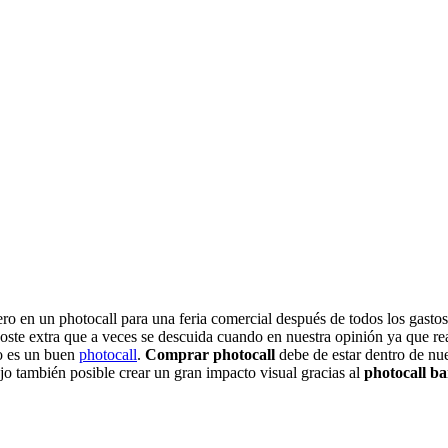
o en un photocall para una feria comercial después de todos los gastos q
n coste extra que a veces se descuida cuando en nuestra opinión ya que
mo es un buen
photocall
.
Comprar photocall
debe de estar dentro de nu
jo también posible crear un gran impacto visual gracias al
photocall ba