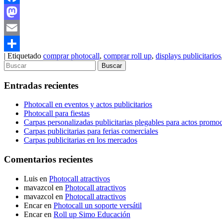
Facebook
Mastodon
Email
|
Etiquetado
comprar photocall
,
comprar roll up
,
displays publicitarios
Compartir
Entradas recientes
Photocall en eventos y actos publicitarios
Photocall para fiestas
Carpas personalizadas publicitarias plegables para actos promo
Carpas publicitarias para ferias comerciales
Carpas publicitarias en los mercados
Comentarios recientes
Luis
en
Photocall atractivos
mavazcol
en
Photocall atractivos
mavazcol
en
Photocall atractivos
Encar
en
Photocall un soporte versátil
Encar
en
Roll up Simo Educación