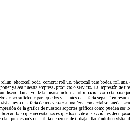
ollup, photocall boda, comprar roll up, photocall para bodas, roll ups,
oner ya sea nuestra empresa, producto o servicio. La impresión de una
n diseño llamativo de la misma incluir la información correcta para que
debe de ser suficiente para que los visitantes de la feria sepan “ en res
sitantes a una feria de muestras o a una feria comercial se pueden sen
presión de la gráfica de nuestros soportes gráficos como pueden ser los 
 buscando lo que necesitamos es que los incite a la acción es decir pasar
al que después de la feria debemos de trabajar, llamándolo o visitándol