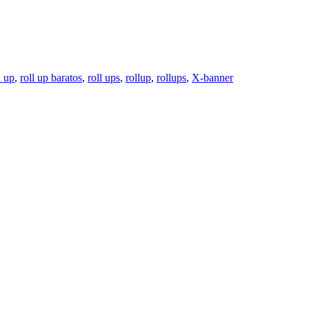
l up
,
roll up baratos
,
roll ups
,
rollup
,
rollups
,
X-banner