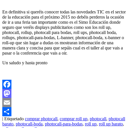
En definitiva si queréis conocer todas las novedades TIC en el sector
de la educación para el próximo 2015 no debéis perderos la ocasión
de ir a una feria tan importante como es el Simo Educación donde
seguro que veréis displays publicitarios como son los roll up,
photocall, rollup, photocall para bodas, roll ups, photocall boda,
rollups, photocall-para-bodas, L-banner, photocall-boda, x-banner o
roll-up que sin lugar a dudas os mostraran información de una
manera clara y concisa para que sepáis cual es el taller al que vais a
pasar o la conferencia que vais a oir.
Un saludo y hasta pronto
Facebook
Mastodon
Email
|
Etiquetado
comprar photocall
,
comprar roll up
,
photocall
,
photocall
Compartir
barato
,
photocall-boda
,
photocall-para-bodas
,
roll up
,
roll up barato
,