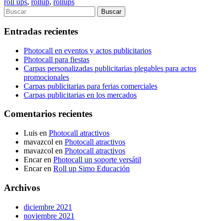
roll ups
,
rollup
,
rollups
Entradas recientes
Photocall en eventos y actos publicitarios
Photocall para fiestas
Carpas personalizadas publicitarias plegables para actos
promocionales
Carpas publicitarias para ferias comerciales
Carpas publicitarias en los mercados
Comentarios recientes
Luis
en
Photocall atractivos
mavazcol
en
Photocall atractivos
mavazcol
en
Photocall atractivos
Encar
en
Photocall un soporte versátil
Encar
en
Roll up Simo Educación
Archivos
diciembre 2021
noviembre 2021