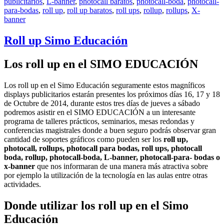
publicitarios
,
L-banner
,
photocall baratos
,
photocall-boda
,
photocall-
para-bodas
,
roll up
,
roll up baratos
,
roll ups
,
rollup
,
rollups
,
X-
banner
Roll up Simo Educación
Los roll up en el SIMO EDUCACIÓN
Los roll up en el Simo Educación seguramente estos magníficos
displays publicitarios estarán presentes los próximos días 16, 17 y 18
de Octubre de 2014, durante estos tres días de jueves a sábado
podremos asistir en el SIMO EDUCACIÓN a un interesante
programa de talleres prácticos, seminarios, mesas redondas y
conferencias magistrales donde a buen seguro podrás observar gran
cantidad de soportes gráficos como pueden ser los
roll up,
photocall, rollups, photocall para bodas, roll ups, photocall
boda, rollup, photocall-boda, L-banner, photocall-para- bodas o
x-banner
que nos informaran de una manera más atractiva sobre
por ejemplo la utilización de la tecnología en las aulas entre otras
actividades.
Donde utilizar los roll up en el Simo
Educación