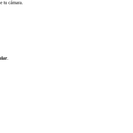
de tu cámara.
ular
.