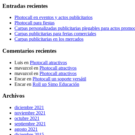
Entradas recientes
Photocall en eventos y actos publicitarios
Photocall para fiestas
Carpas personalizadas publicitarias plegables para actos promo
Carpas publicitarias para ferias comerciales
Carpas publicitarias en los mercados
Comentarios recientes
Luis
en
Photocall atractivos
mavazcol
en
Photocall atractivos
mavazcol
en
Photocall atractivos
Encar
en
Photocall un soporte versátil
Encar
en
Roll up Simo Educación
Archivos
diciembre 2021
noviembre 2021
octubre 2021
septiembre 2021
agosto 2021
diciembre 2015