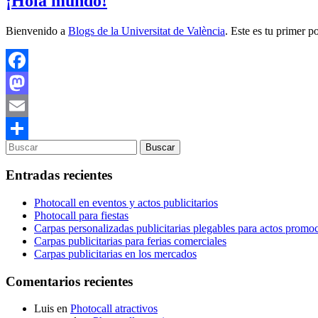
¡Hola mundo!
Bienvenido a
Blogs de la Universitat de València
. Este es tu primer p
Facebook
Mastodon
Email
Compartir
Entradas recientes
Photocall en eventos y actos publicitarios
Photocall para fiestas
Carpas personalizadas publicitarias plegables para actos promo
Carpas publicitarias para ferias comerciales
Carpas publicitarias en los mercados
Comentarios recientes
Luis
en
Photocall atractivos