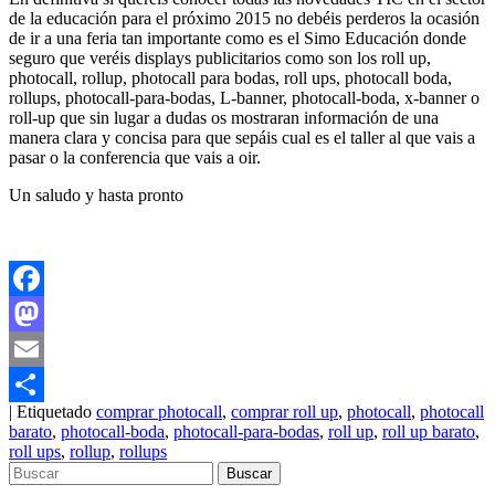
de la educación para el próximo 2015 no debéis perderos la ocasión
de ir a una feria tan importante como es el Simo Educación donde
seguro que veréis displays publicitarios como son los roll up,
photocall, rollup, photocall para bodas, roll ups, photocall boda,
rollups, photocall-para-bodas, L-banner, photocall-boda, x-banner o
roll-up que sin lugar a dudas os mostraran información de una
manera clara y concisa para que sepáis cual es el taller al que vais a
pasar o la conferencia que vais a oir.
Un saludo y hasta pronto
Facebook
Mastodon
Email
|
Etiquetado
comprar photocall
,
comprar roll up
,
photocall
,
photocall
Compartir
barato
,
photocall-boda
,
photocall-para-bodas
,
roll up
,
roll up barato
,
roll ups
,
rollup
,
rollups